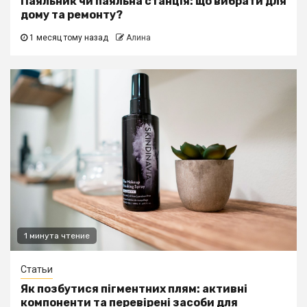
Паяльник чи паяльна станція: що вибрати для
дому та ремонту?
1 месяц тому назад
Алина
1 минута чтение
Статьи
Як позбутися пігментних плям: активні
компоненти та перевірені засоби для