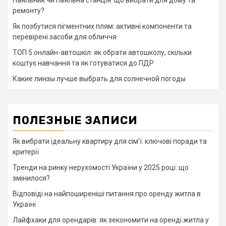
ремонту?
Як позбутися пігментних плям: активні компоненти та
перевірені засоби для обличчя
ТОП 5 онлайн-автошкіл: як обрати автошколу, скільки
коштує навчання та як готуватися до ПДР
Какие линзы лучше выбрать для солнечной погоды
ПОЛЕЗНЫЕ ЗАПИСИ
Як вибрати ідеальну квартиру для сім’ї: ключові поради та
критерії
Тренди на ринку нерухомості України у 2025 році: що
змінилося?
Відповіді на найпоширеніші питання про оренду житла в
Україні
Лайфхаки для орендарів: як зекономити на оренді житла у