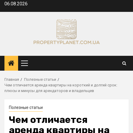
Перейти
06.08.2026
к
содержимому
Основное
меню
Главная
Полезные статьи
Чем отличается аренда квартиры на короткий и долгий срок:
плюсы и минусы для арендаторов и владельцев
Полезные статьи
Чем отличается
аренда квартиры на