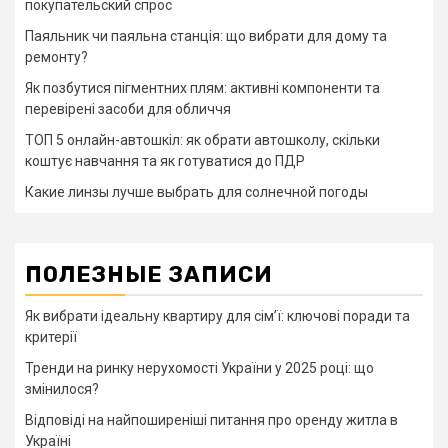
покупательский спрос
Паяльник чи паяльна станція: що вибрати для дому та
ремонту?
Як позбутися пігментних плям: активні компоненти та
перевірені засоби для обличчя
ТОП 5 онлайн-автошкіл: як обрати автошколу, скільки
коштує навчання та як готуватися до ПДР
Какие линзы лучше выбрать для солнечной погоды
ПОЛЕЗНЫЕ ЗАПИСИ
Як вибрати ідеальну квартиру для сім’ї: ключові поради та
критерії
Тренди на ринку нерухомості України у 2025 році: що
змінилося?
Відповіді на найпоширеніші питання про оренду житла в
Україні