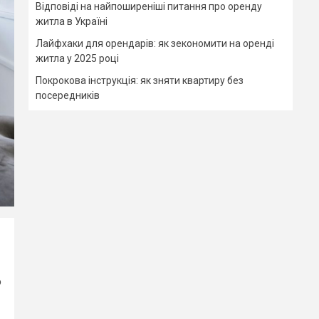
Відповіді на найпоширеніші питання про оренду
житла в Україні
Лайфхаки для орендарів: як зекономити на оренді
житла у 2025 році
Покрокова інструкція: як зняти квартиру без
посередників
о