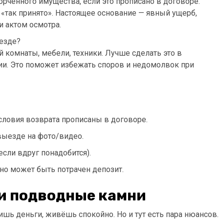
орченного имущества, если это прописано в договоре.
 «так принято». Настоящее основание — явный ущерб,
 актом осмотра.
ъезде?
 комнаты, мебели, техники. Лучше сделать это в
пии. Это поможет избежать споров и недомолвок при
условия возврата прописаны в договоре.
выезде на фото/видео.
если вдруг понадобится).
очно может быть потрачен депозит.
 и подводные камни
сишь деньги, живёшь спокойно. Но и тут есть пара нюансов.