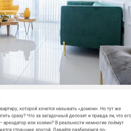
ы
артиру, которой хочется называть «домом». Но тут же
ить сразу? Что за загадочный депозит и правда ли, что ег
— арендатор или хозяин? В реальности немногие поймут
ажется страшнее другой. Давайте разберёмся по-