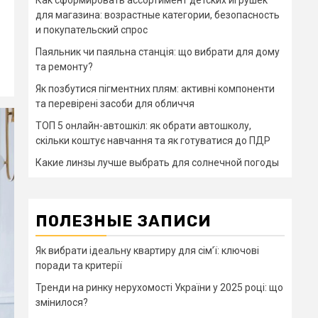
Как сформировать ассортимент детских игрушек
для магазина: возрастные категории, безопасность
и покупательский спрос
Паяльник чи паяльна станція: що вибрати для дому
та ремонту?
Як позбутися пігментних плям: активні компоненти
та перевірені засоби для обличчя
ТОП 5 онлайн-автошкіл: як обрати автошколу,
скільки коштує навчання та як готуватися до ПДР
Какие линзы лучше выбрать для солнечной погоды
ПОЛЕЗНЫЕ ЗАПИСИ
Як вибрати ідеальну квартиру для сім’ї: ключові
поради та критерії
Тренди на ринку нерухомості України у 2025 році: що
змінилося?