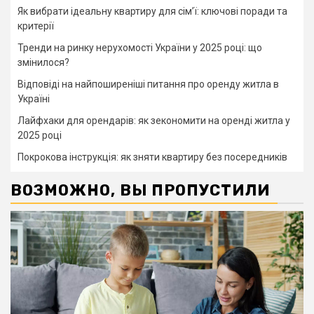
Як вибрати ідеальну квартиру для сім’ї: ключові поради та
критерії
Тренди на ринку нерухомості України у 2025 році: що
змінилося?
Відповіді на найпоширеніші питання про оренду житла в
Україні
Лайфхаки для орендарів: як зекономити на оренді житла у
2025 році
Покрокова інструкція: як зняти квартиру без посередників
ВОЗМОЖНО, ВЫ ПРОПУСТИЛИ