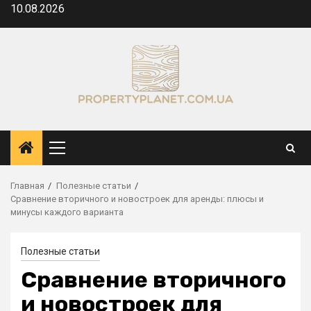
Перейти
10.08.2026
к
содержимому
Основное
меню
Главная
Полезные статьи
Сравнение вторичного и новостроек для аренды: плюсы и
минусы каждого варианта
Полезные статьи
Сравнение вторичного
и новостроек для