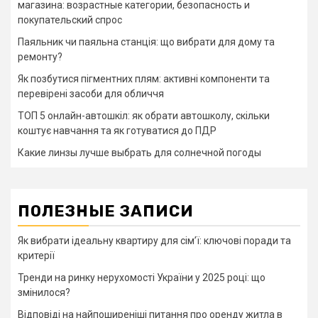
магазина: возрастные категории, безопасность и
покупательский спрос
Паяльник чи паяльна станція: що вибрати для дому та
ремонту?
Як позбутися пігментних плям: активні компоненти та
перевірені засоби для обличчя
ТОП 5 онлайн-автошкіл: як обрати автошколу, скільки
коштує навчання та як готуватися до ПДР
Какие линзы лучше выбрать для солнечной погоды
ПОЛЕЗНЫЕ ЗАПИСИ
Як вибрати ідеальну квартиру для сім’ї: ключові поради та
критерії
Тренди на ринку нерухомості України у 2025 році: що
змінилося?
Відповіді на найпоширеніші питання про оренду житла в