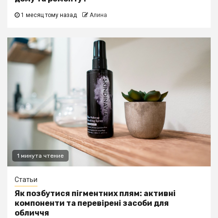
1 месяц тому назад
Алина
1 минута чтение
Статьи
Як позбутися пігментних плям: активні
компоненти та перевірені засоби для
обличчя