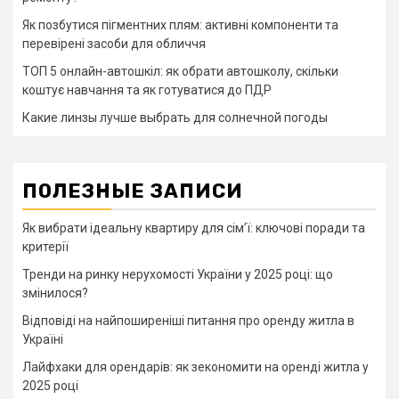
Як позбутися пігментних плям: активні компоненти та
перевірені засоби для обличчя
ТОП 5 онлайн-автошкіл: як обрати автошколу, скільки
коштує навчання та як готуватися до ПДР
Какие линзы лучше выбрать для солнечной погоды
ПОЛЕЗНЫЕ ЗАПИСИ
Як вибрати ідеальну квартиру для сім’ї: ключові поради та
критерії
Тренди на ринку нерухомості України у 2025 році: що
змінилося?
Відповіді на найпоширеніші питання про оренду житла в
Україні
Лайфхаки для орендарів: як зекономити на оренді житла у
2025 році